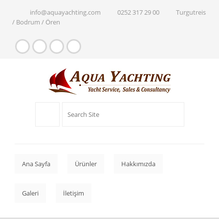
info@aquayachting.com
0252 317 29 00
Turgutreis
/ Bodrum / Ören
Ana Sayfa
Ürünler
Hakkımızda
Galeri
İletişim