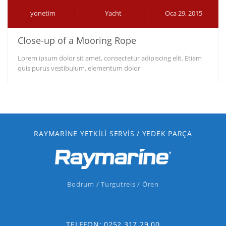
yonetim
Yacht
Oca 29, 2015
Close-up of a Mooring Rope
Lorem ipsum dolor sit amet, consectetur adipiscing elit. Etiam
quis purus vestibulum, elementum dolor
RAYMARINE YETKILI SERVIS / YEDEK PARÇA
Bodrum / Turgutreis / Ören
TELEFON: 0252 317 29 00