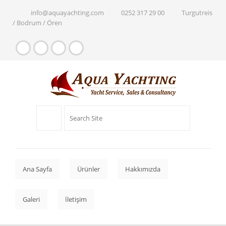
info@aquayachting.com
0252 317 29 00
Turgutreis
/ Bodrum / Ören
Ana Sayfa
Ürünler
Hakkımızda
Galeri
İletişim