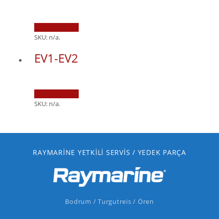
Devamını oku
SKU:
n/a
.
EV1-EV2
Devamını oku
SKU:
n/a
.
RAYMARINE YETKILI SERVIS / YEDEK PARÇA
Bodrum / Turgutreis / Ören