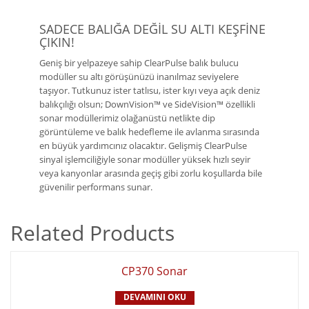
SADECE BALIĞA DEĞİL SU ALTI KEŞFİNE
ÇIKIN!
Geniş bir yelpazeye sahip ClearPulse balık bulucu
modüller su altı görüşünüzü inanılmaz seviyelere
taşıyor. Tutkunuz ister tatlısu, ister kıyı veya açık deniz
balıkçılığı olsun; DownVision™ ve SideVision™ özellikli
sonar modüllerimiz olağanüstü netlikte dip
görüntüleme ve balık hedefleme ile avlanma sırasında
en büyük yardımcınız olacaktır. Gelişmiş ClearPulse
sinyal işlemciliğiyle sonar modüller yüksek hızlı seyir
veya kanyonlar arasında geçiş gibi zorlu koşullarda bile
güvenilir performans sunar.
Related Products
CP370 Sonar
DEVAMINI OKU