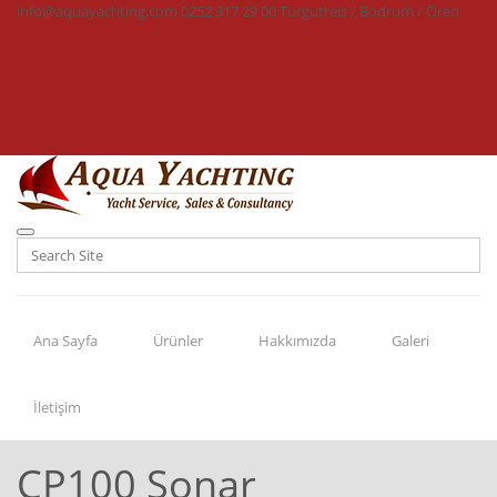
info@aquayachting.com
0252 317 29 00
Turgutreis / Bodrum / Ören
Ana Sayfa
Ürünler
Hakkımızda
Galeri
İletişim
CP100 Sonar