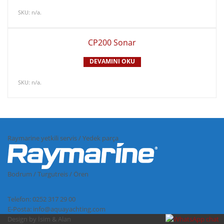
SKU:
n/a
.
CP200 Sonar
DEVAMINI OKU
SKU:
n/a
.
Raymarine yetkili servis / Yedek parça
Bodrum / Turgutreis / Ören
Telefon: 0252 317 29 00
E-Posta: info@aquayachting.com
Design by İsim & Alan