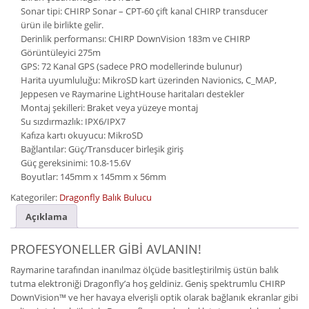
Sonar tipi: CHIRP Sonar – CPT-60 çift kanal CHIRP transducer
ürün ile birlikte gelir.
Derinlik performansı: CHIRP DownVision 183m ve CHIRP
Görüntüleyici 275m
GPS: 72 Kanal GPS (sadece PRO modellerinde bulunur)
Harita uyumluluğu: MikroSD kart üzerinden Navionics, C_MAP,
Jeppesen ve Raymarine LightHouse haritaları destekler
Montaj şekilleri: Braket veya yüzeye montaj
Su sızdırmazlık: IPX6/IPX7
Kafıza kartı okuyucu: MikroSD
Bağlantılar: Güç/Transducer birleşik giriş
Güç gereksinimi: 10.8-15.6V
Boyutlar: 145mm x 145mm x 56mm
Kategoriler:
Dragonfly Balık Bulucu
Açıklama
PROFESYONELLER GİBİ AVLANIN!
Raymarine tarafından inanılmaz ölçüde basitleştirilmiş üstün balık
tutma elektroniği Dragonfly’a hoş geldiniz. Geniş spektrumlu CHIRP
DownVision™ ve her havaya elverişli optik olarak bağlanık ekranlar gibi