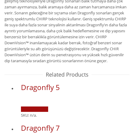
gelişmiş teknolojileriyle Dragonfly sonarları balık tutmaya daha çok
zaman ayırmanıza, balık aramaya daha az zaman harcamanıza imkan
verir. Sonarın geleceğine bir sıçrama olan Dragonfly sonarları gerçek
geniş spektrumlu CHIRP teknolojisi kullanır. Geniş spektrumlu CHIRP
ile suya daha fazla sonar sinyalinin aktarılması Dragonfly’ın daha fazla
ayrıntı yorumlamasına, daha çok balık hedeflemesine ve dip yapısını
benzersiz bir berraklıkla görüntülemesine izin verir. CHIRP
DownVision™ inanılamayacak kadar berrak, fotoğraf benzeri sonar
görüntüleriyle su altı görüşünüzü değiştirecektir. Dragonfly CHIR
DownVision™ üstün derin su penetrasyonu ve yüksek hızlı güvenilir
dip taramasıyla sıradan görüntü sonarlarının önüne geçer.
Related Products
Dragonfly 5
Devamını oku
SKU:
n/a
.
Dragonfly 7