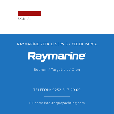
Devamını oku
SKU:
n/a
.
RAYMARINE YETKILI SERVIS / YEDEK PARÇA
Bodrum / Turgutreis / Ören
TELEFON: 0252 317 29 00
E-Posta: info@aquayachting.com