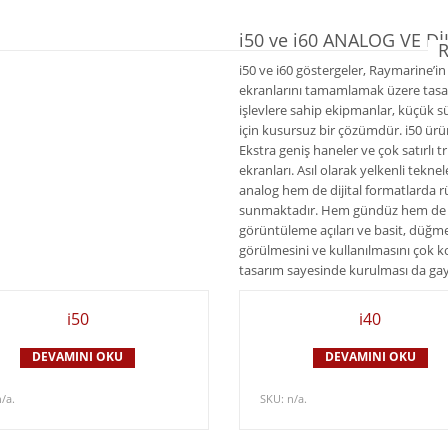
i50 ve i60 ANALOG VE D
R
i50 ve i60 göstergeler, Raymarine’in
ekranlarını tamamlamak üzere tasarl
işlevlere sahip ekipmanlar, küçük sü
için kusursuz bir çözümdür. i50 ürün
Ekstra geniş haneler ve çok satırlı tr
ekranları. Asıl olarak yelkenli tekne
analog hem de dijital formatlarda rü
sunmaktadır. Hem gündüz hem de g
görüntüleme açıları ve basit, düğmel
görülmesini ve kullanılmasını çok k
tasarım sayesinde kurulması da gay
i50
i40
DEVAMINI OKU
DEVAMINI OKU
n/a
.
SKU:
n/a
.