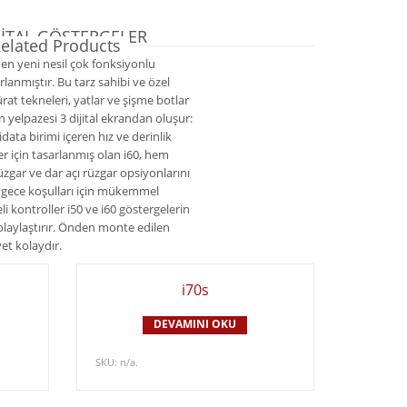
İJİTAL GÖSTERGELER
elated Products
 en yeni nesil çok fonksiyonlu
anmıştır. Bu tarz sahibi ve özel
rat tekneleri, yatlar ve şişme botlar
 yelpazesi 3 dijital ekrandan oluşur:
idata birimi içeren hız ve derinlik
ler için tasarlanmış olan i60, hem
zgar ve dar açı rüzgar opsiyonlarını
ece koşulları için mükemmel
i kontroller i50 ve i60 göstergelerin
olaylaştırır. Önden monte edilen
et kolaydır.
i70s
DEVAMINI OKU
SKU:
n/a
.