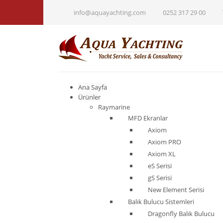
info@aquayachting.com
0252 317 29 00
Ana Sayfa
Ürünler
Raymarine
MFD Ekranlar
Axiom
Axiom PRO
Axiom XL
eS Serisi
gS Serisi
New Element Serisi
Balık Bulucu Sistemleri
Dragonfly Balık Bulucu