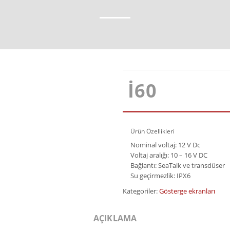
I60
Ürün Özellikleri
Nominal voltaj: 12 V Dc
Voltaj aralığı: 10 – 16 V DC
Bağlantı: SeaTalk ve transdüser
Su geçirmezlik: IPX6
Kategoriler:
Gösterge ekranları
AÇIKLAMA